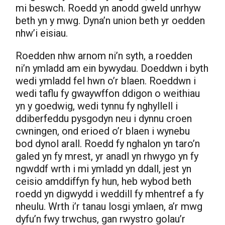
mi beswch. Roedd yn anodd gweld unrhyw
beth yn y mwg. Dyna’n union beth yr oedden
nhw’i eisiau.
Roedden nhw arnom ni’n syth, a roedden
ni’n ymladd am ein bywydau. Doeddwn i byth
wedi ymladd fel hwn o’r blaen. Roeddwn i
wedi taflu fy gwaywffon ddigon o weithiau
yn y goedwig, wedi tynnu fy nghyllell i
ddiberfeddu pysgodyn neu i dynnu croen
cwningen, ond erioed o’r blaen i wynebu
bod dynol arall. Roedd fy nghalon yn taro’n
galed yn fy mrest, yr anadl yn rhwygo yn fy
ngwddf wrth i mi ymladd yn ddall, jest yn
ceisio amddiffyn fy hun, heb wybod beth
roedd yn digwydd i weddill fy mhentref a fy
nheulu. Wrth i’r tanau losgi ymlaen, a’r mwg
dyfu’n fwy trwchus, gan rwystro golau’r