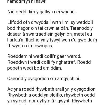
hamddiffyn ni nawr.
Nid oedd dim y gallwn i ei wneud.
Llifodd ofn drwydda i wrth i mi sylweddoli
bod rhagor o’n tai crwn ar dân. Taranodd y
ddaear â swn traed ein gelynion, metel eu
harfau’n fflachio yn y tywyllwch a’u gweiddi’n
ffrwydro o’m cwmpas.
Roeddem ni wedi colli’r gaer werdd.
Roeddwn i wedi colli fy nghartref. Roedd
popeth wedi bod am ddim.
Caeodd y cysgodion o’n amgylch ni.
Ac yna roedd rhywbeth arall yn y cysgodion.
Rhywbeth a oedd yn sleifio, rhywbeth oedd
yn symud mor gyflym â’r gwynt. Rhywbeth