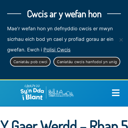
Cwcis ar y wefan hon
Mae'r wefan hon yn defnyddio cwcis er mwyn
sicrhau eich bod yn cael y profiad gorau ar ein
gwefan. Ewch i
Polisi Cwcis
Caniatáu pob cwci
Caniatáu cwcis hanfodol yn unig
Y Gaer Werdd – Rhan 5