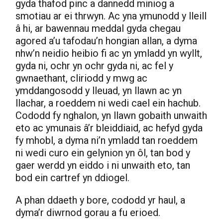
gyda thafod pinc a dannedd miniog a
smotiau ar ei thrwyn. Ac yna ymunodd y lleill
â hi, ar bawennau meddal gyda chegau
agored a’u tafodau’n hongian allan, a dyma
nhw’n neidio heibio fi ac yn ymladd yn wyllt,
gyda ni, ochr yn ochr gyda ni, ac fel y
gwnaethant, cliriodd y mwg ac
ymddangosodd y lleuad, yn llawn ac yn
llachar, a roeddem ni wedi cael ein hachub.
Cododd fy nghalon, yn llawn gobaith unwaith
eto ac ymunais â’r bleiddiaid, ac hefyd gyda
fy mhobl, a dyma ni’n ymladd tan roeddem
ni wedi curo ein gelynion yn ôl, tan bod y
gaer werdd yn eiddo i ni unwaith eto, tan
bod ein cartref yn ddiogel.
A phan ddaeth y bore, cododd yr haul, a
dyma’r diwrnod gorau a fu erioed.