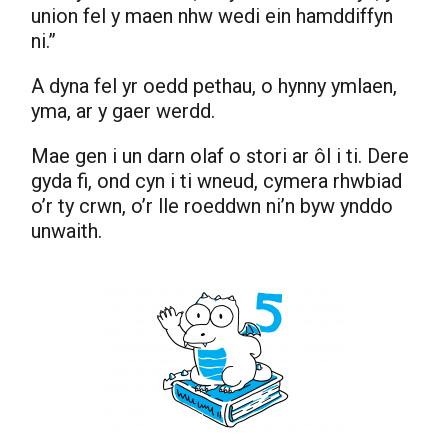
union fel y maen nhw wedi ein hamddiffyn
ni.”
A dyna fel yr oedd pethau, o hynny ymlaen,
yma, ar y gaer werdd.
Mae gen i un darn olaf o stori ar ôl i ti. Dere
gyda fi, ond cyn i ti wneud, cymera rhwbiad
o’r ty crwn, o’r lle roeddwn ni’n byw ynddo
unwaith.