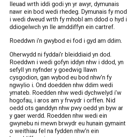
lleuad wrth iddi godi yn yr awyr, dymunais
nawr ein bod wedi rhedeg. Dymunais fy mod
i wedi dweud wrth fy mhobl am ddod o hyd i
ddiogelwch yn lle amddiffyn ein cartref.
Roeddwn i’n gwybod ei fod i gyd am ddim.
Oherwydd ni fyddai’r bleiddiaid yn dod.
Roeddwn i wedi gofyn iddyn nhw i ddod, yn
sefyll yn nyfnder y goedwig llawn
cysgodion, gan wybod eu bod nhw’n fy
ngwylio i. Ond doedden nhw ddim wedi
ymateb. Roedden nhw wedi dychwelyd i’w
hogofau, i aros am y frwydr i orffen. Nid
oedd ots ganddyn nhw pwy oedd yn byw ar
y gaer werdd. Roedden nhw wedi ein
gwynebu ni mewn brwydr eu hunain gymaint
o weithiau fel na fydden nhw’n ein