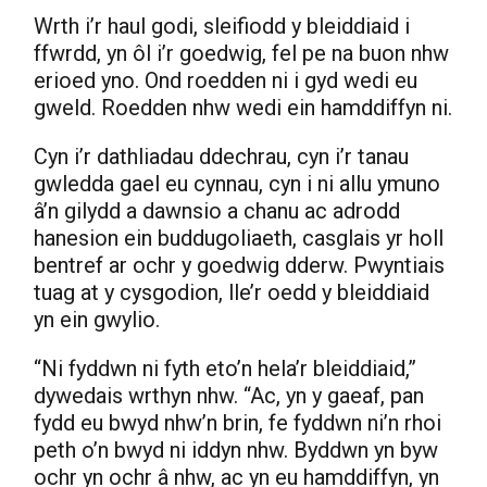
Wrth i’r haul godi, sleifiodd y bleiddiaid i
ffwrdd, yn ôl i’r goedwig, fel pe na buon nhw
erioed yno. Ond roedden ni i gyd wedi eu
gweld. Roedden nhw wedi ein hamddiffyn ni.
Cyn i’r dathliadau ddechrau, cyn i’r tanau
gwledda gael eu cynnau, cyn i ni allu ymuno
â’n gilydd a dawnsio a chanu ac adrodd
hanesion ein buddugoliaeth, casglais yr holl
bentref ar ochr y goedwig dderw. Pwyntiais
tuag at y cysgodion, lle’r oedd y bleiddiaid
yn ein gwylio.
“Ni fyddwn ni fyth eto’n hela’r bleiddiaid,”
dywedais wrthyn nhw. “Ac, yn y gaeaf, pan
fydd eu bwyd nhw’n brin, fe fyddwn ni’n rhoi
peth o’n bwyd ni iddyn nhw. Byddwn yn byw
ochr yn ochr â nhw, ac yn eu hamddiffyn, yn