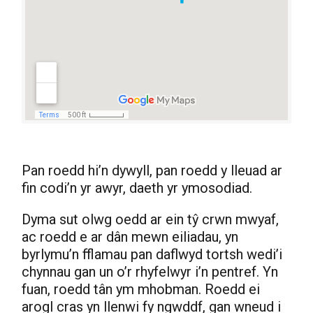
Pan roedd hi’n dywyll, pan roedd y lleuad ar
fin codi’n yr awyr, daeth yr ymosodiad.
Dyma sut olwg oedd ar ein tŷ crwn mwyaf,
ac roedd e ar dân mewn eiliadau, yn
byrlymu’n fflamau pan daflwyd tortsh wedi’i
chynnau gan un o’r rhyfelwyr i’n pentref. Yn
fuan, roedd tân ym mhobman. Roedd ei
arogl cras yn llenwi fy ngwddf, gan wneud i