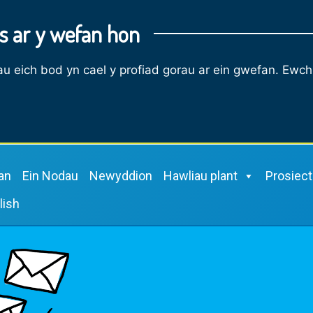
s ar y wefan hon
u eich bod yn cael y profiad gorau ar ein gwefan. Ewch
an
Ein Nodau
Newyddion
Hawliau plant
Prosiec
lish