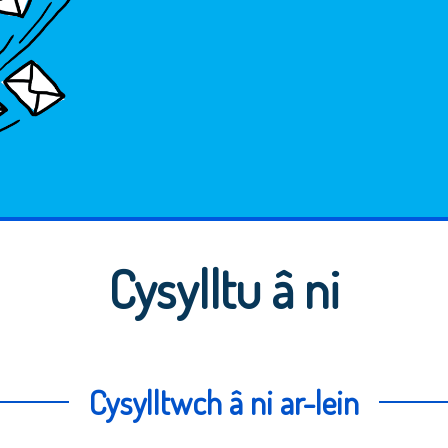
Cysylltu â ni
Cysylltwch â ni ar-lein