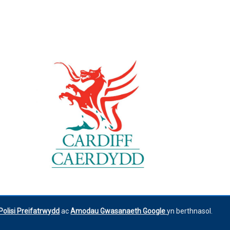
Polisi Preifatrwydd
ac
Amodau Gwasanaeth Google
yn berthnasol.