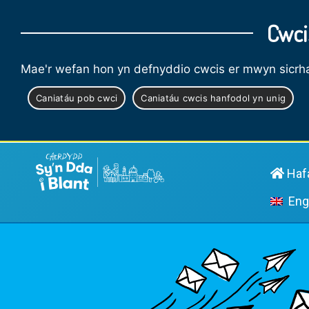
Cwci
Mae'r wefan hon yn defnyddio cwcis er mwyn sicrha
Caniatáu pob cwci
Caniatáu cwcis hanfodol yn unig
Haf
Eng