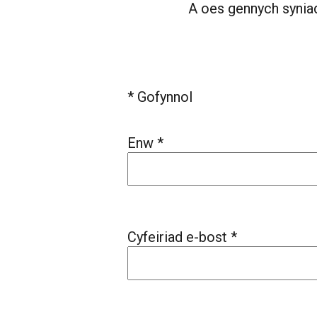
A oes gennych syniad
* Gofynnol
Enw *
Cyfeiriad e-bost *