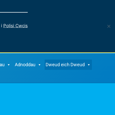
English
 i
Polisi Cwcis
tau
Adnoddau
Dweud eich Dweud