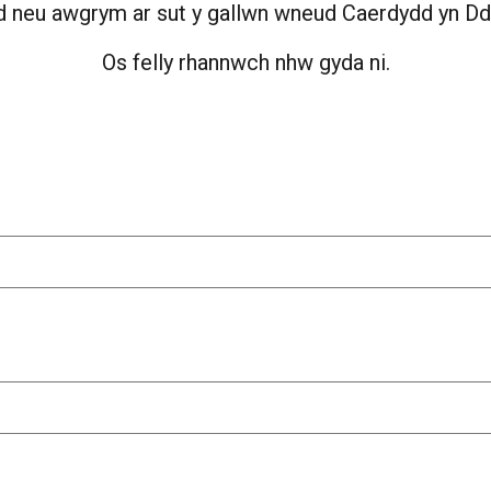
 neu awgrym ar sut y gallwn wneud Caerdydd yn Ddi
Os felly rhannwch nhw gyda ni.